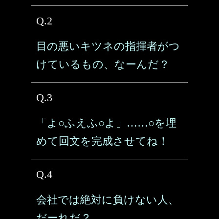
Q.2
目の悪いキツネの指揮者がつ
けているもの、なーんだ？
Q.3
「よ○ふえふ○よ」……○を埋
めて回文を完成させてね！
Q.4
会社では絶対に負けない人、
だーれだ？