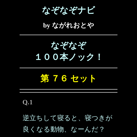
なぞなぞナビ
by ながれおとや
なぞなぞ
１００本ノック！
第 ７６ セット
Q.1
逆立ちして寝ると、寝つきが
良くなる動物、なーんだ？