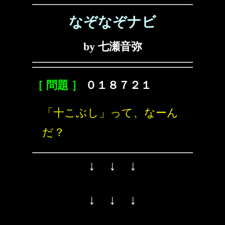
なぞなぞナビ
by 七瀬音弥
［ 問題 ］
０１８７２１
「十こぶし」って、なーん
だ？
↓ ↓ ↓
↓ ↓ ↓