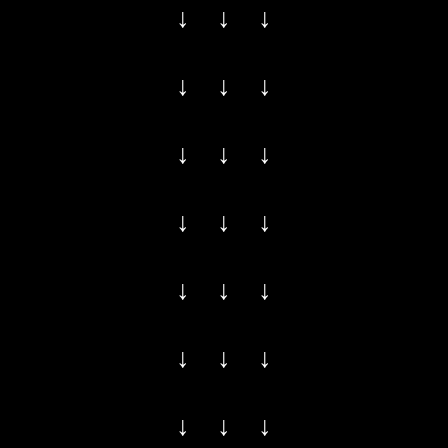
↓ ↓ ↓
↓ ↓ ↓
↓ ↓ ↓
↓ ↓ ↓
↓ ↓ ↓
↓ ↓ ↓
↓ ↓ ↓