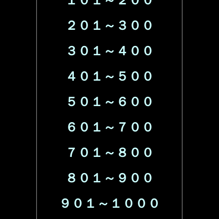
１０１～２００
２０１～３００
３０１～４００
４０１～５００
５０１～６００
６０１～７００
７０１～８００
８０１～９００
９０１～１０００