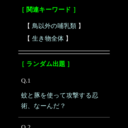
［ 関連キーワード ］
【
鳥以外の哺乳類
】
【
生き物全体
】
［ ランダム出題 ］
Q.1
蚊と豚を使って攻撃する忍
術、なーんだ？
Q.2