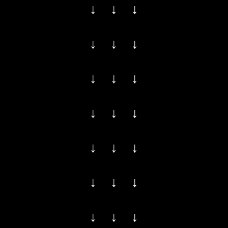
↓ ↓ ↓
↓ ↓ ↓
↓ ↓ ↓
↓ ↓ ↓
↓ ↓ ↓
↓ ↓ ↓
↓ ↓ ↓