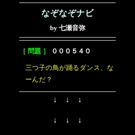
なぞなぞナビ
by 七瀬音弥
［ 問題 ］
０００５４０
三つ子の鳥が踊るダンス、な
ーんだ？
↓ ↓ ↓
↓ ↓ ↓