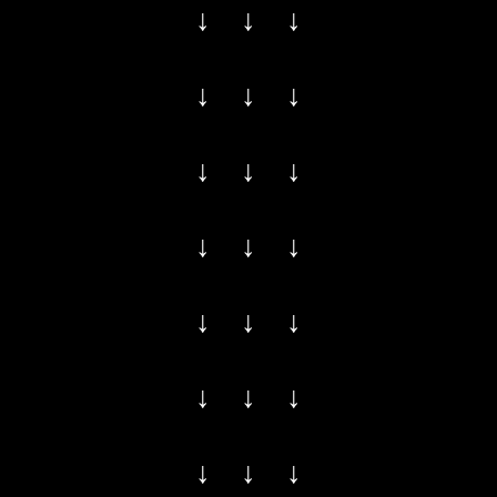
↓ ↓ ↓
↓ ↓ ↓
↓ ↓ ↓
↓ ↓ ↓
↓ ↓ ↓
↓ ↓ ↓
↓ ↓ ↓