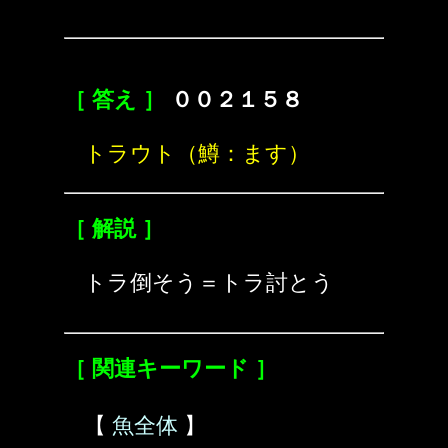
［ 答え ］
００２１５８
トラウト（鱒：ます）
［ 解説 ］
トラ倒そう＝トラ討とう
［ 関連キーワード ］
【
魚全体
】