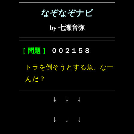
なぞなぞナビ
by 七瀬音弥
［ 問題 ］
００２１５８
トラを倒そうとする魚、なー
んだ？
↓ ↓ ↓
↓ ↓ ↓