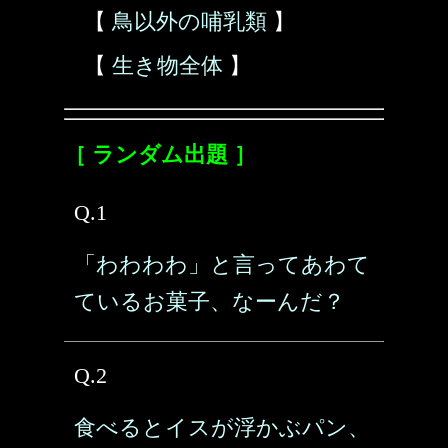
【
鳥以外の哺乳類
】
【
生き物全体
】
［ ランダム出題 ］
Q.1
「わわわわ」と言ってあわて
ているお菓子、なーんだ？
Q.2
食べるとイスが浮かぶパン、