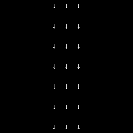
↓ ↓ ↓
↓ ↓ ↓
↓ ↓ ↓
↓ ↓ ↓
↓ ↓ ↓
↓ ↓ ↓
↓ ↓ ↓