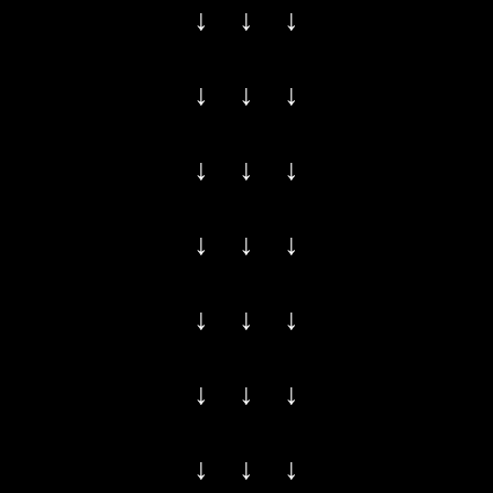
↓ ↓ ↓
↓ ↓ ↓
↓ ↓ ↓
↓ ↓ ↓
↓ ↓ ↓
↓ ↓ ↓
↓ ↓ ↓