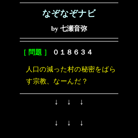
なぞなぞナビ
by 七瀬音弥
［ 問題 ］
０１８６３４
人口の減った村の秘密をばら
す宗教、なーんだ？
↓ ↓ ↓
↓ ↓ ↓