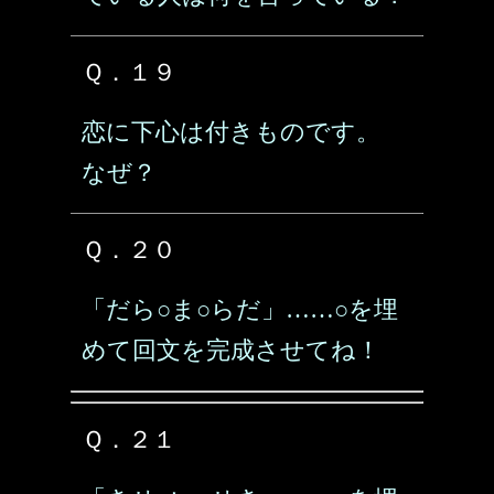
Ｑ．１９
恋に下心は付きものです。
なぜ？
Ｑ．２０
「だら○ま○らだ」……○を埋
めて回文を完成させてね！
Ｑ．２１