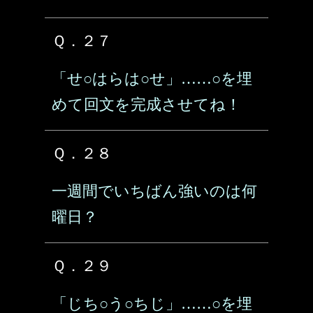
Ｑ．２７
「せ○はらは○せ」……○を埋
めて回文を完成させてね！
Ｑ．２８
一週間でいちばん強いのは何
曜日？
Ｑ．２９
「じち○う○ちじ」……○を埋