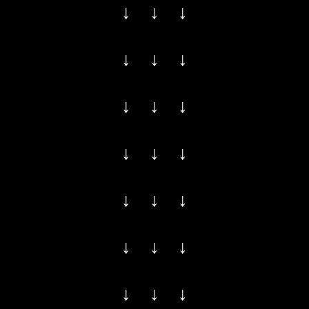
↓ ↓ ↓
↓ ↓ ↓
↓ ↓ ↓
↓ ↓ ↓
↓ ↓ ↓
↓ ↓ ↓
↓ ↓ ↓