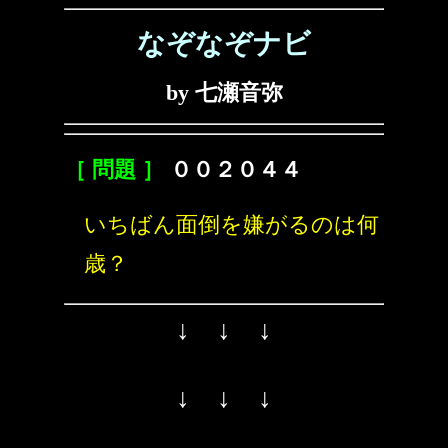
なぞなぞナビ
by 七瀬音弥
［ 問題 ］
００２０４４
いちばん面倒を嫌がるのは何
歳？
↓ ↓ ↓
↓ ↓ ↓