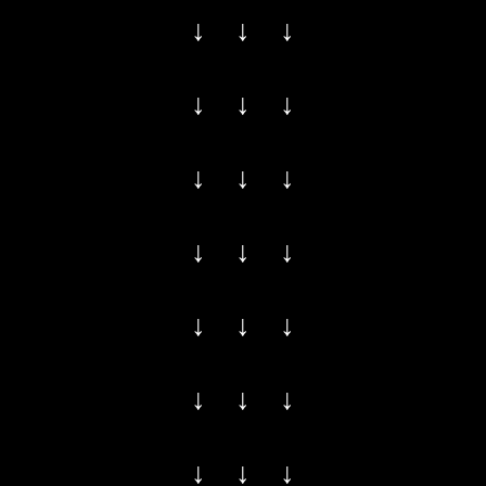
↓ ↓ ↓
↓ ↓ ↓
↓ ↓ ↓
↓ ↓ ↓
↓ ↓ ↓
↓ ↓ ↓
↓ ↓ ↓