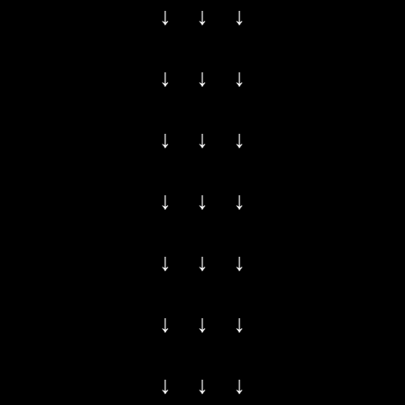
↓ ↓ ↓
↓ ↓ ↓
↓ ↓ ↓
↓ ↓ ↓
↓ ↓ ↓
↓ ↓ ↓
↓ ↓ ↓