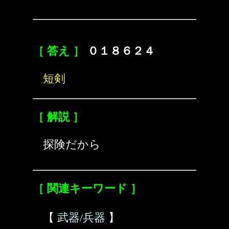
［ 答え ］
０１８６２４
短剣
［ 解説 ］
探険だから
［ 関連キーワード ］
【
武器/兵器
】