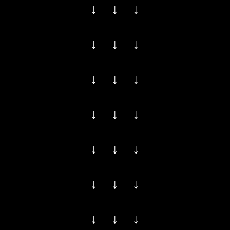
↓ ↓ ↓
↓ ↓ ↓
↓ ↓ ↓
↓ ↓ ↓
↓ ↓ ↓
↓ ↓ ↓
↓ ↓ ↓