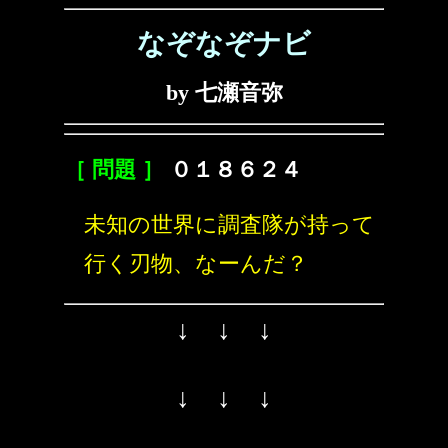
なぞなぞナビ
by 七瀬音弥
［ 問題 ］
０１８６２４
未知の世界に調査隊が持って
行く刃物、なーんだ？
↓ ↓ ↓
↓ ↓ ↓