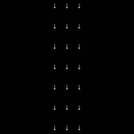
↓ ↓ ↓
↓ ↓ ↓
↓ ↓ ↓
↓ ↓ ↓
↓ ↓ ↓
↓ ↓ ↓
↓ ↓ ↓