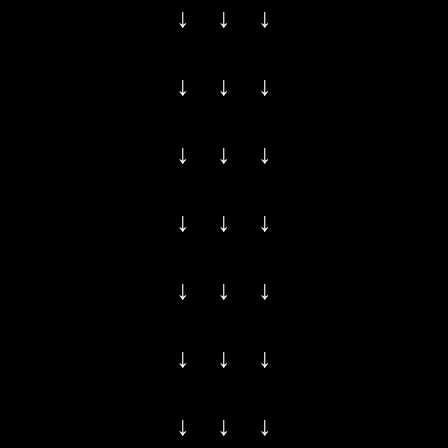
↓ ↓ ↓
↓ ↓ ↓
↓ ↓ ↓
↓ ↓ ↓
↓ ↓ ↓
↓ ↓ ↓
↓ ↓ ↓