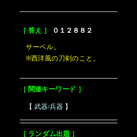
［ 答え ］
０１２８８２
サーベル。
※西洋風の刀剣のこと。
［ 関連キーワード ］
【
武器/兵器
】
［ ランダム出題 ］