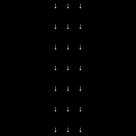
↓ ↓ ↓
↓ ↓ ↓
↓ ↓ ↓
↓ ↓ ↓
↓ ↓ ↓
↓ ↓ ↓
↓ ↓ ↓