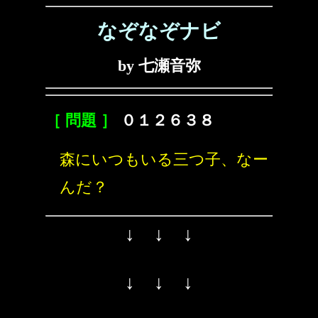
なぞなぞナビ
by 七瀬音弥
［ 問題 ］
０１２６３８
森にいつもいる三つ子、なー
んだ？
↓ ↓ ↓
↓ ↓ ↓