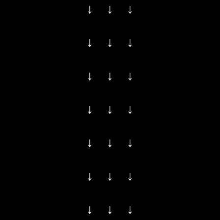
↓ ↓ ↓
↓ ↓ ↓
↓ ↓ ↓
↓ ↓ ↓
↓ ↓ ↓
↓ ↓ ↓
↓ ↓ ↓