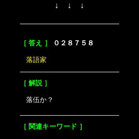
↓ ↓ ↓
［ 答え ］
０２８７５８
落語家
［ 解説 ］
落伍か？
［ 関連キーワード ］