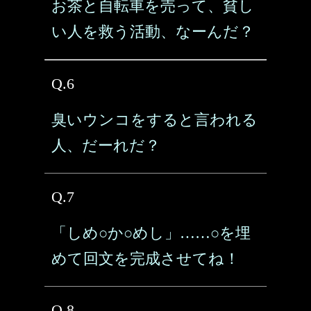
お茶と自転車を売って、貧し
い人を救う活動、なーんだ？
Q.6
臭いウンコをすると言われる
人、だーれだ？
Q.7
「しめ○か○めし」……○を埋
めて回文を完成させてね！
Q.8