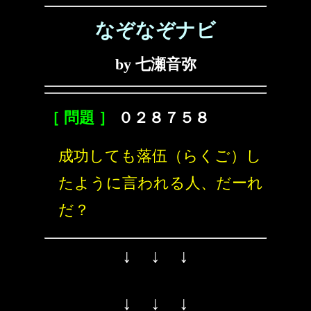
なぞなぞナビ
by 七瀬音弥
［ 問題 ］
０２８７５８
成功しても落伍（らくご）し
たように言われる人、だーれ
だ？
↓ ↓ ↓
↓ ↓ ↓