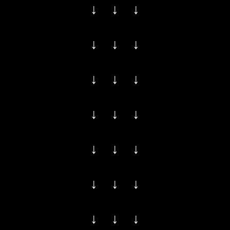
↓ ↓ ↓
↓ ↓ ↓
↓ ↓ ↓
↓ ↓ ↓
↓ ↓ ↓
↓ ↓ ↓
↓ ↓ ↓