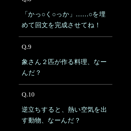
「かっ○く○っか」……○を埋
めて回文を完成させてね！
Q.9
象さん２匹が作る料理、なー
んだ？
Q.10
逆立ちすると、熱い空気を出
す動物、なーんだ？