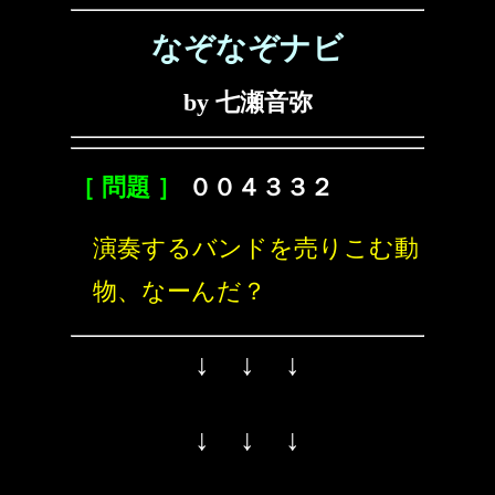
なぞなぞナビ
by 七瀬音弥
［ 問題 ］
００４３３２
演奏するバンドを売りこむ動
物、なーんだ？
↓ ↓ ↓
↓ ↓ ↓