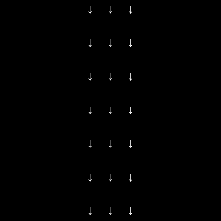
↓ ↓ ↓
↓ ↓ ↓
↓ ↓ ↓
↓ ↓ ↓
↓ ↓ ↓
↓ ↓ ↓
↓ ↓ ↓