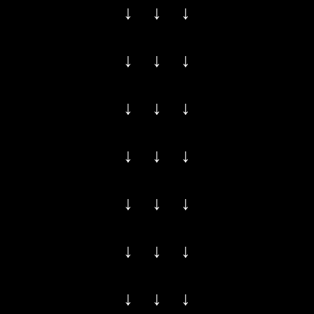
↓ ↓ ↓
↓ ↓ ↓
↓ ↓ ↓
↓ ↓ ↓
↓ ↓ ↓
↓ ↓ ↓
↓ ↓ ↓