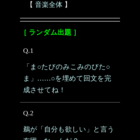
【
音楽全体
】
［ ランダム出題 ］
Q.1
「ま○たびのみこみのびた○
ま」……○を埋めて回文を完
成させてね！
Q.2
鵜が「自分も欲しい」と言う