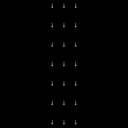
↓ ↓ ↓
↓ ↓ ↓
↓ ↓ ↓
↓ ↓ ↓
↓ ↓ ↓
↓ ↓ ↓
↓ ↓ ↓