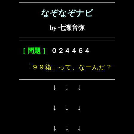
なぞなぞナビ
by 七瀬音弥
［ 問題 ］
０２４４６４
「９９箱」って、なーんだ？
↓ ↓ ↓
↓ ↓ ↓
↓ ↓ ↓