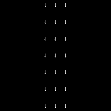
↓ ↓ ↓
↓ ↓ ↓
↓ ↓ ↓
↓ ↓ ↓
↓ ↓ ↓
↓ ↓ ↓
↓ ↓ ↓