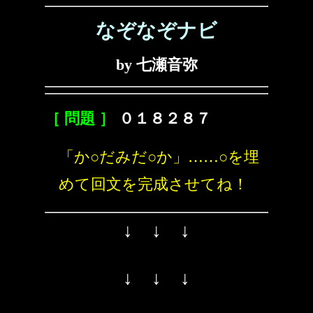
なぞなぞナビ
by 七瀬音弥
［ 問題 ］
０１８２８７
「か○だみだ○か」……○を埋
めて回文を完成させてね！
↓ ↓ ↓
↓ ↓ ↓