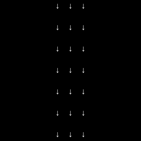
↓ ↓ ↓
↓ ↓ ↓
↓ ↓ ↓
↓ ↓ ↓
↓ ↓ ↓
↓ ↓ ↓
↓ ↓ ↓