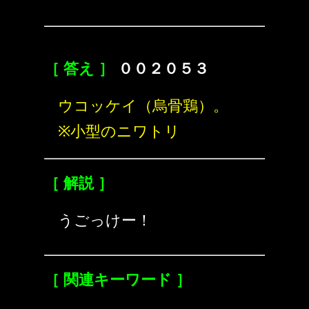
［ 答え ］
００２０５３
ウコッケイ（烏骨鶏）。
※小型のニワトリ
［ 解説 ］
うごっけー！
［ 関連キーワード ］