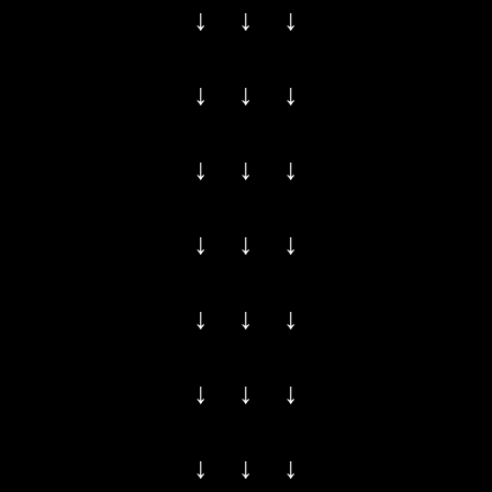
↓ ↓ ↓
↓ ↓ ↓
↓ ↓ ↓
↓ ↓ ↓
↓ ↓ ↓
↓ ↓ ↓
↓ ↓ ↓