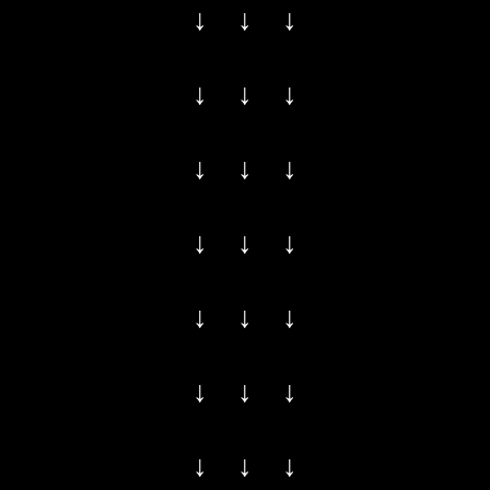
↓ ↓ ↓
↓ ↓ ↓
↓ ↓ ↓
↓ ↓ ↓
↓ ↓ ↓
↓ ↓ ↓
↓ ↓ ↓