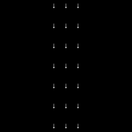
↓ ↓ ↓
↓ ↓ ↓
↓ ↓ ↓
↓ ↓ ↓
↓ ↓ ↓
↓ ↓ ↓
↓ ↓ ↓