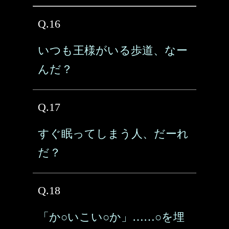
Q.16
いつも王様がいる歩道、なー
んだ？
Q.17
すぐ眠ってしまう人、だーれ
だ？
Q.18
「か○いこい○か」……○を埋