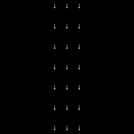
↓ ↓ ↓
↓ ↓ ↓
↓ ↓ ↓
↓ ↓ ↓
↓ ↓ ↓
↓ ↓ ↓
↓ ↓ ↓