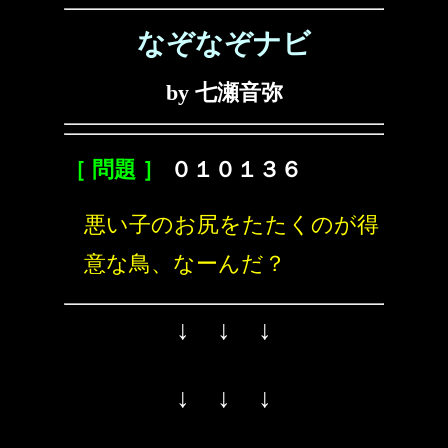
なぞなぞナビ
by 七瀬音弥
［ 問題 ］
０１０１３６
悪い子のお尻をたたくのが得
意な鳥、なーんだ？
↓ ↓ ↓
↓ ↓ ↓