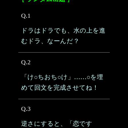
Q.1
ドラはドラでも、水の上を進
むドラ、なーんだ？
Q.2
「け○ちおち○け」……○を埋
めて回文を完成させてね！
Q.3
逆さにすると、「恋です