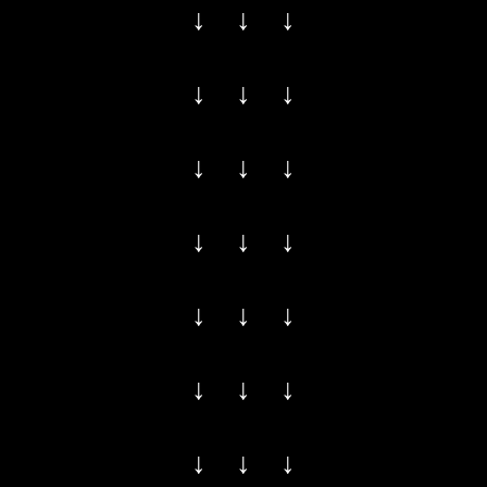
↓ ↓ ↓
↓ ↓ ↓
↓ ↓ ↓
↓ ↓ ↓
↓ ↓ ↓
↓ ↓ ↓
↓ ↓ ↓