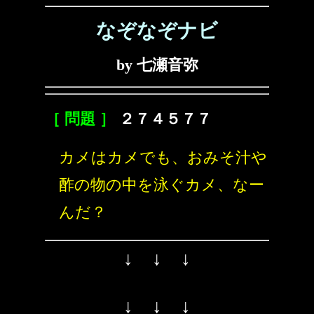
なぞなぞナビ
by 七瀬音弥
［ 問題 ］
２７４５７７
カメはカメでも、おみそ汁や
酢の物の中を泳ぐカメ、なー
んだ？
↓ ↓ ↓
↓ ↓ ↓