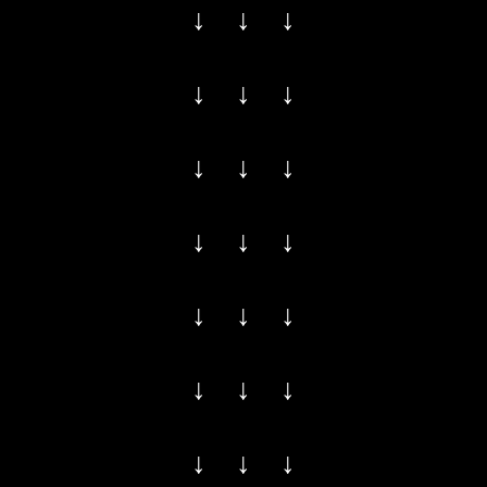
↓ ↓ ↓
↓ ↓ ↓
↓ ↓ ↓
↓ ↓ ↓
↓ ↓ ↓
↓ ↓ ↓
↓ ↓ ↓