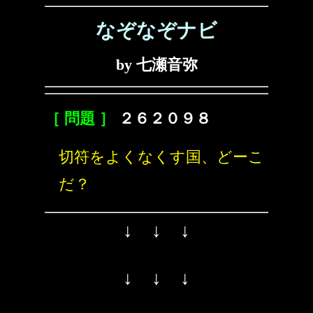
なぞなぞナビ
by 七瀬音弥
［ 問題 ］
２６２０９８
切符をよくなくす国、どーこ
だ？
↓ ↓ ↓
↓ ↓ ↓