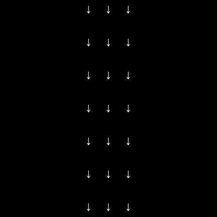
↓ ↓ ↓
↓ ↓ ↓
↓ ↓ ↓
↓ ↓ ↓
↓ ↓ ↓
↓ ↓ ↓
↓ ↓ ↓