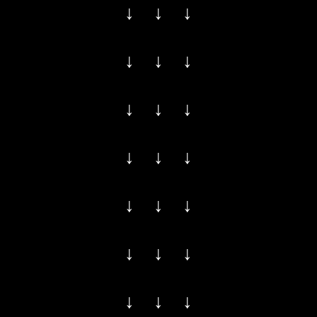
↓ ↓ ↓
↓ ↓ ↓
↓ ↓ ↓
↓ ↓ ↓
↓ ↓ ↓
↓ ↓ ↓
↓ ↓ ↓