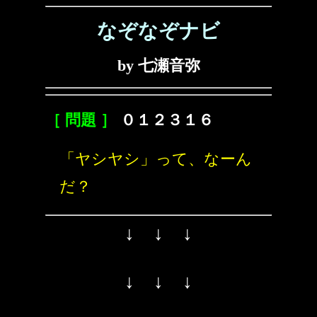
なぞなぞナビ
by 七瀬音弥
［ 問題 ］
０１２３１６
「ヤシヤシ」って、なーん
だ？
↓ ↓ ↓
↓ ↓ ↓