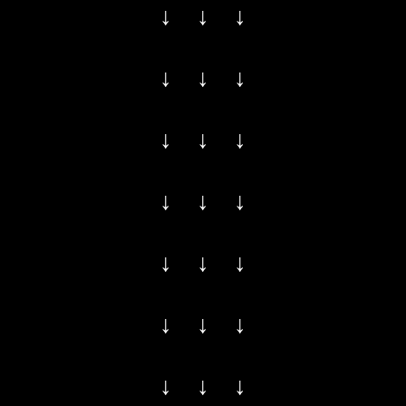
↓ ↓ ↓
↓ ↓ ↓
↓ ↓ ↓
↓ ↓ ↓
↓ ↓ ↓
↓ ↓ ↓
↓ ↓ ↓