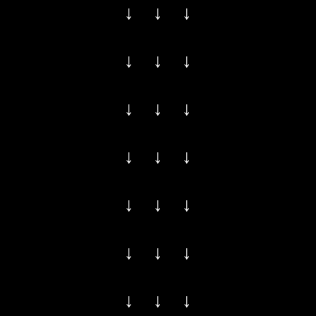
↓ ↓ ↓
↓ ↓ ↓
↓ ↓ ↓
↓ ↓ ↓
↓ ↓ ↓
↓ ↓ ↓
↓ ↓ ↓