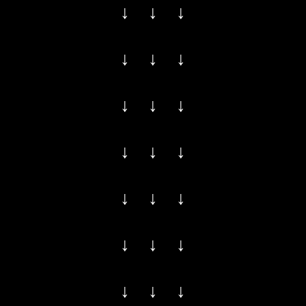
↓ ↓ ↓
↓ ↓ ↓
↓ ↓ ↓
↓ ↓ ↓
↓ ↓ ↓
↓ ↓ ↓
↓ ↓ ↓