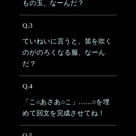
もの玉、なーんだ？
Q.3
ていねいに言うと、笛を吹く
のがのろくなる服、なーん
だ？
Q.4
「こ○あさあ○こ」……○を埋
めて回文を完成させてね！
Q.5