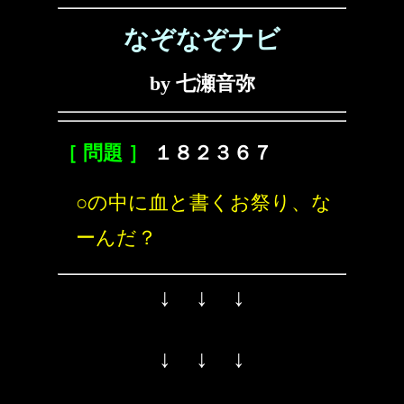
なぞなぞナビ
by 七瀬音弥
［ 問題 ］
１８２３６７
○の中に血と書くお祭り、な
ーんだ？
↓ ↓ ↓
↓ ↓ ↓