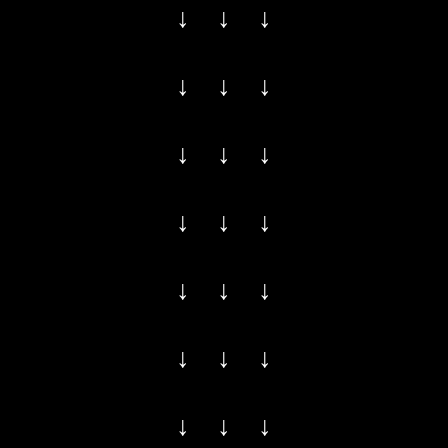
↓ ↓ ↓
↓ ↓ ↓
↓ ↓ ↓
↓ ↓ ↓
↓ ↓ ↓
↓ ↓ ↓
↓ ↓ ↓