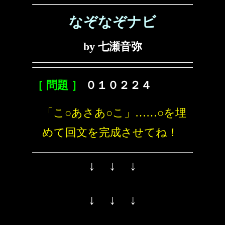
なぞなぞナビ
by 七瀬音弥
［ 問題 ］
０１０２２４
「こ○あさあ○こ」……○を埋
めて回文を完成させてね！
↓ ↓ ↓
↓ ↓ ↓