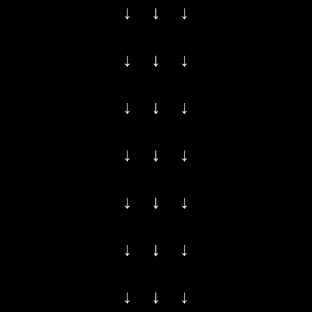
↓ ↓ ↓
↓ ↓ ↓
↓ ↓ ↓
↓ ↓ ↓
↓ ↓ ↓
↓ ↓ ↓
↓ ↓ ↓