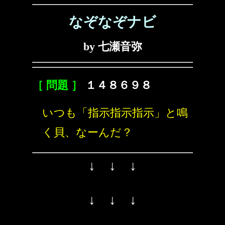
なぞなぞナビ
by 七瀬音弥
［ 問題 ］
１４８６９８
いつも「指示指示指示」と鳴
く貝、なーんだ？
↓ ↓ ↓
↓ ↓ ↓