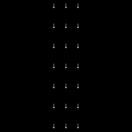
↓ ↓ ↓
↓ ↓ ↓
↓ ↓ ↓
↓ ↓ ↓
↓ ↓ ↓
↓ ↓ ↓
↓ ↓ ↓