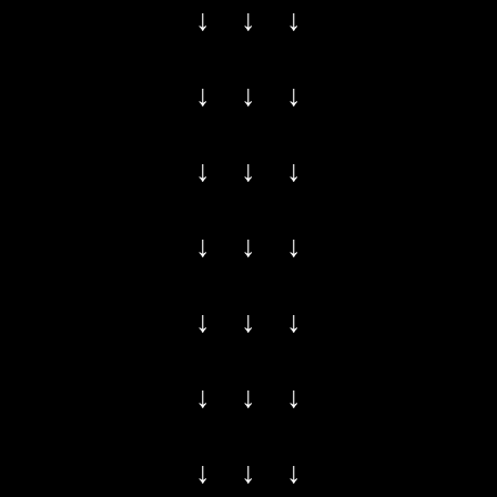
↓ ↓ ↓
↓ ↓ ↓
↓ ↓ ↓
↓ ↓ ↓
↓ ↓ ↓
↓ ↓ ↓
↓ ↓ ↓