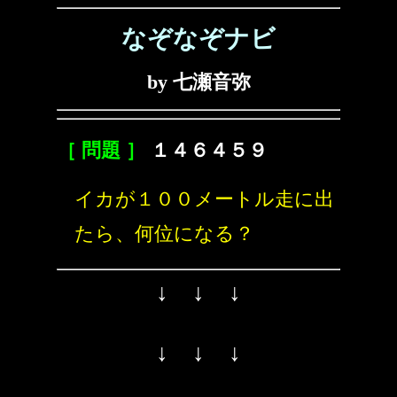
なぞなぞナビ
by 七瀬音弥
［ 問題 ］
１４６４５９
イカが１００メートル走に出
たら、何位になる？
↓ ↓ ↓
↓ ↓ ↓