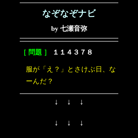
なぞなぞナビ
by 七瀬音弥
［ 問題 ］
１１４３７８
服が「え？」とさけぶ日、な
ーんだ？
↓ ↓ ↓
↓ ↓ ↓