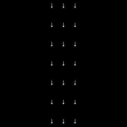
↓ ↓ ↓
↓ ↓ ↓
↓ ↓ ↓
↓ ↓ ↓
↓ ↓ ↓
↓ ↓ ↓
↓ ↓ ↓