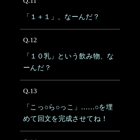
Q.11
「１＋１」、なーんだ？
Q.12
「１０乳」という飲み物、な
ーんだ？
Q.13
「こっ○ら○っこ」……○を埋
めて回文を完成させてね！