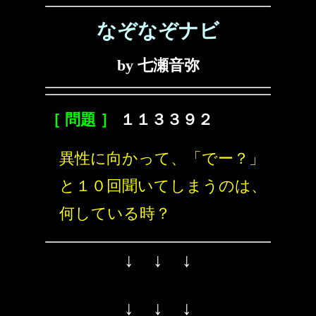
なぞなぞナビ
by 七瀬音弥
［ 問題 ］
１１３３９２
異性に向かって、「でー？」
と１０回聞いてしまうのは、
何している時？
↓ ↓ ↓
↓ ↓ ↓