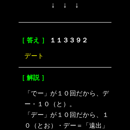
↓ ↓ ↓
［ 答え ］
１１３３９２
デート
［ 解説 ］
「でー」が１０回だから、デ
ー・１０（と）。
「デー」が１０回だから、１
０（とお）・デー＝「遠出」