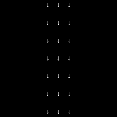
↓ ↓ ↓
↓ ↓ ↓
↓ ↓ ↓
↓ ↓ ↓
↓ ↓ ↓
↓ ↓ ↓
↓ ↓ ↓