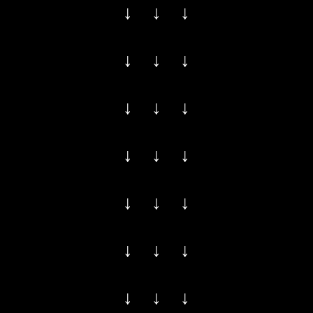
↓ ↓ ↓
↓ ↓ ↓
↓ ↓ ↓
↓ ↓ ↓
↓ ↓ ↓
↓ ↓ ↓
↓ ↓ ↓