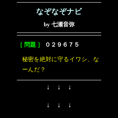
なぞなぞナビ
by 七瀬音弥
［ 問題 ］
０２９６７５
秘密を絶対に守るイワシ、な
ーんだ？
↓ ↓ ↓
↓ ↓ ↓