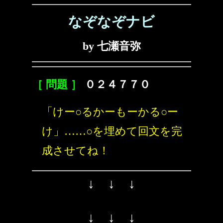
なぞなぞナビ
by 七瀬音弥
［ 問題 ］
０２４７７０
「けー○るかーもーかる○ー
け」……○を埋めて回文を完
成させてね！
↓ ↓ ↓
↓ ↓ ↓