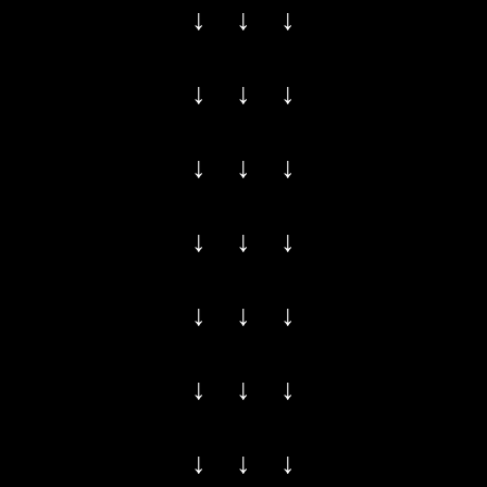
↓ ↓ ↓
↓ ↓ ↓
↓ ↓ ↓
↓ ↓ ↓
↓ ↓ ↓
↓ ↓ ↓
↓ ↓ ↓