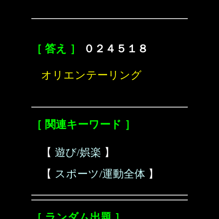
［ 答え ］
０２４５１８
オリエンテーリング
［ 関連キーワード ］
【
遊び/娯楽
】
【
スポーツ/運動全体
】
［ ランダム出題 ］