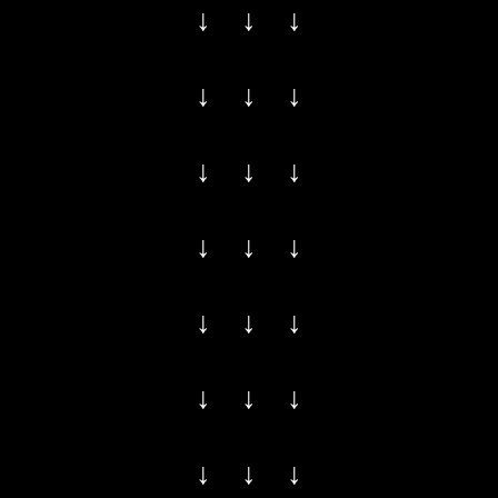
↓ ↓ ↓
↓ ↓ ↓
↓ ↓ ↓
↓ ↓ ↓
↓ ↓ ↓
↓ ↓ ↓
↓ ↓ ↓