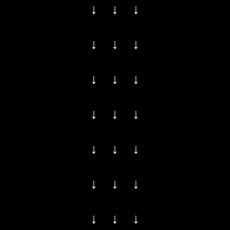
↓ ↓ ↓
↓ ↓ ↓
↓ ↓ ↓
↓ ↓ ↓
↓ ↓ ↓
↓ ↓ ↓
↓ ↓ ↓