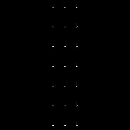
↓ ↓ ↓
↓ ↓ ↓
↓ ↓ ↓
↓ ↓ ↓
↓ ↓ ↓
↓ ↓ ↓
↓ ↓ ↓