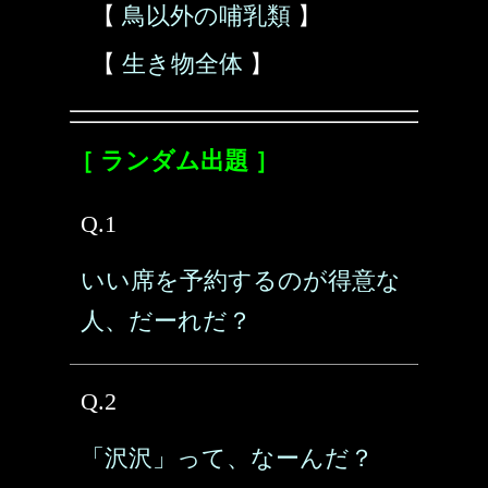
【
鳥以外の哺乳類
】
【
生き物全体
】
［ ランダム出題 ］
Q.1
いい席を予約するのが得意な
人、だーれだ？
Q.2
「沢沢」って、なーんだ？